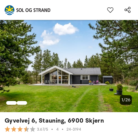
1/26
Gyvelvej 6, Stauning, 6900 Skjern
•
4
•
24-3194
3.67/5