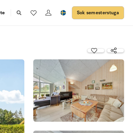
te
Sok semesterstuga