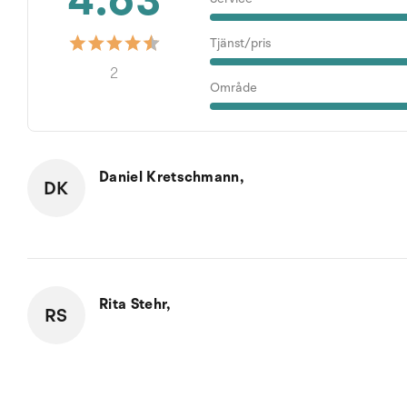
4.63
Tjänst/pris
2
Område
Daniel Kretschmann,
DK
Rita Stehr,
RS