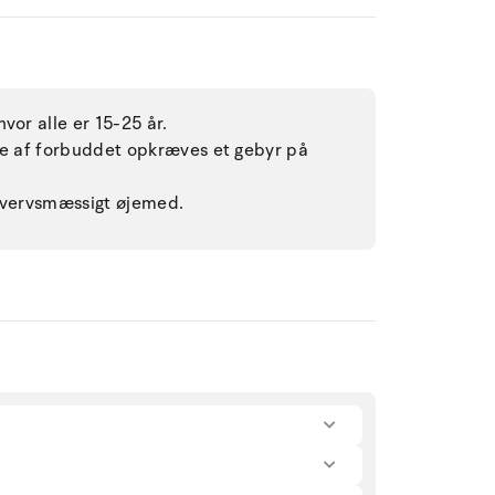
vor alle er 15-25 år.
lse af forbuddet opkræves et gebyr på
rhvervsmæssigt øjemed.