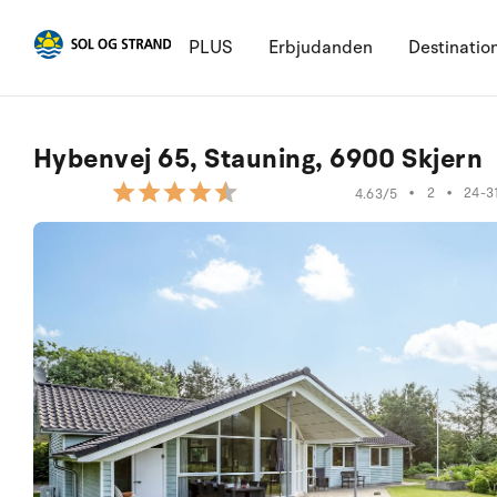
PLUS
Erbjudanden
Destinatio
Hybenvej 65, Stauning, 6900 Skjern
•
2
•
24-3
4.63/5