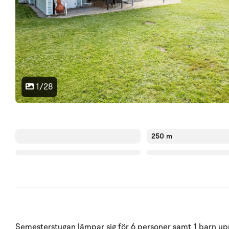
1/28
250 m
Semesterstugan lämpar sig för 6 personer samt 1 barn upp 