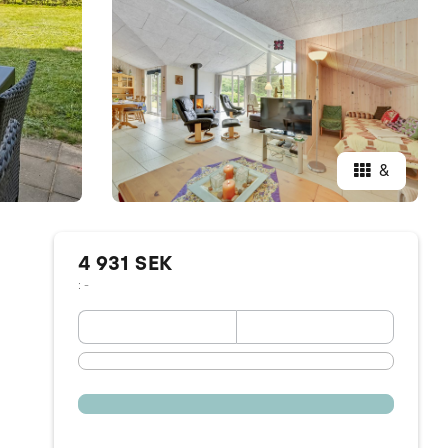
&
4 931 SEK
: -
September 2026