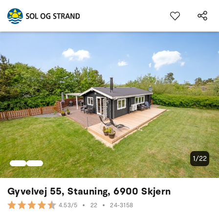
1/22
Gyvelvej 55, Stauning, 6900 Skjern
•
22
•
24-3158
4.53/5