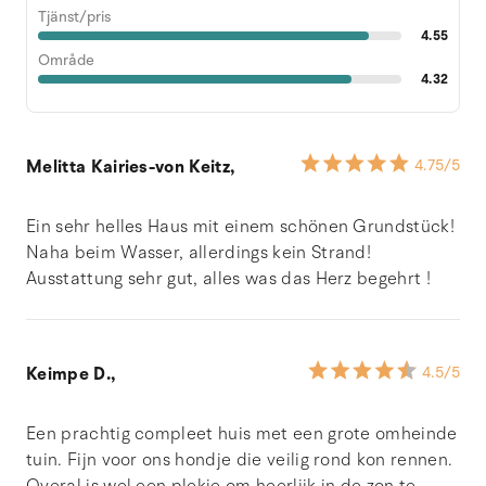
Tjänst/pris
4.55
Område
4.32
Melitta Kairies-von Keitz,
4.75
/5
Ein sehr helles Haus mit einem schönen Grundstück!
Naha beim Wasser, allerdings kein Strand!
Ausstattung sehr gut, alles was das Herz begehrt !
Keimpe D.,
4.5
/5
Een prachtig compleet huis met een grote omheinde
tuin. Fijn voor ons hondje die veilig rond kon rennen.
Overal is wel een plekje om heerlijk in de zon te