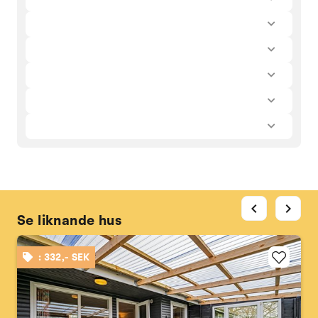
chevron_left
chevron_right
Se liknande hus
: 332,- SEK