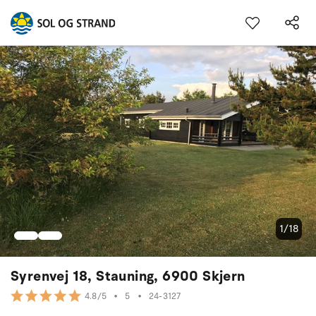
1/18
Syrenvej 18, Stauning, 6900 Skjern
•
5
•
24-3127
4.8/5