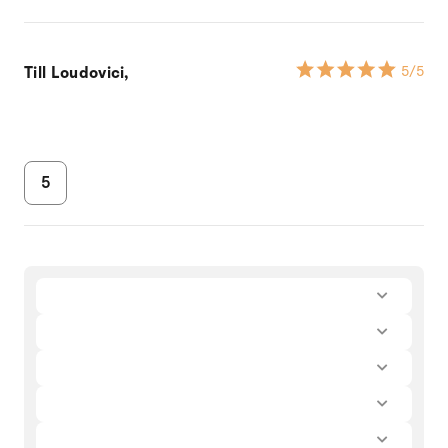
Till Loudovici,
5
/5
5