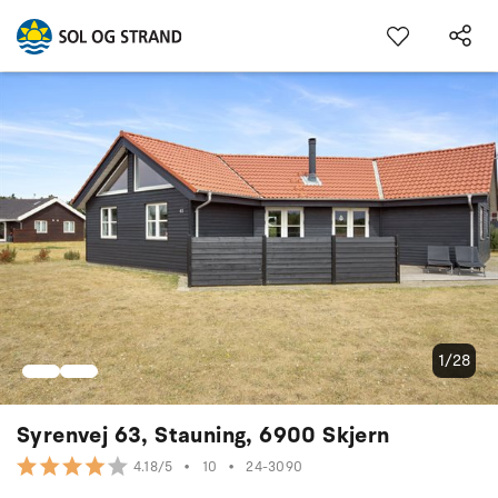
1/28
Syrenvej 63, Stauning, 6900 Skjern
•
10
•
24-3090
4.18/5