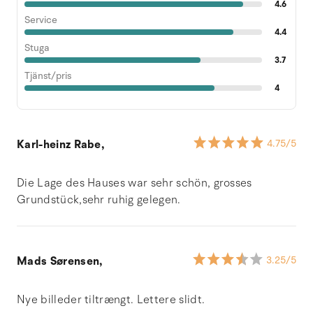
4.6
Service
4.4
Stuga
3.7
Tjänst/pris
4
Karl-heinz Rabe,
4.75
/5
Die Lage des Hauses war sehr schön, grosses
Grundstück,sehr ruhig gelegen.
Mads Sørensen,
3.25
/5
Nye billeder tiltrængt. Lettere slidt.