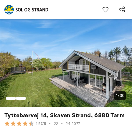
1/30
Tyttebærvej 14, Skaven Strand, 6880 Tarm
•
22
•
24-2077
4.57/5