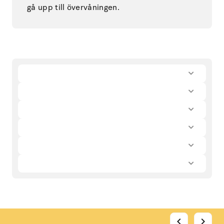
gå upp till övervåningen.
chevron_left
chevron_right