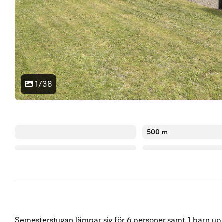
1/38
500 m
Semesterstugan lämpar sig för 6 personer samt 1 barn upp 