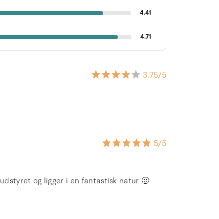
4.41
4.71
3.75
/5
5
/5
dstyret og ligger i en fantastisk natur 🙂