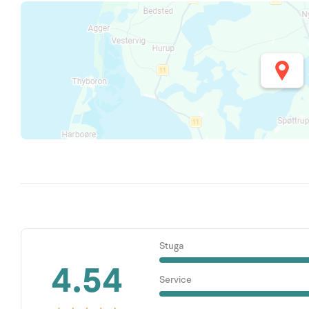
Stuga
4.54
Service