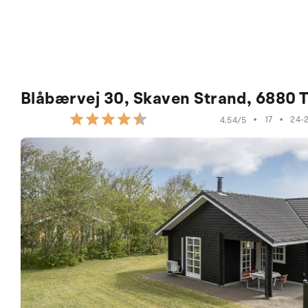
Blåbærvej 30, Skaven Strand, 6880 
•
17
•
24-
4.54/5