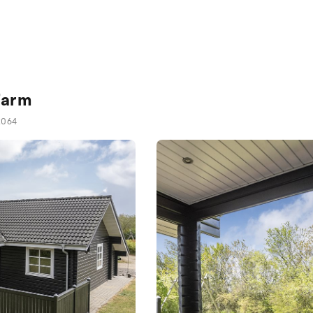
Tarm
2064