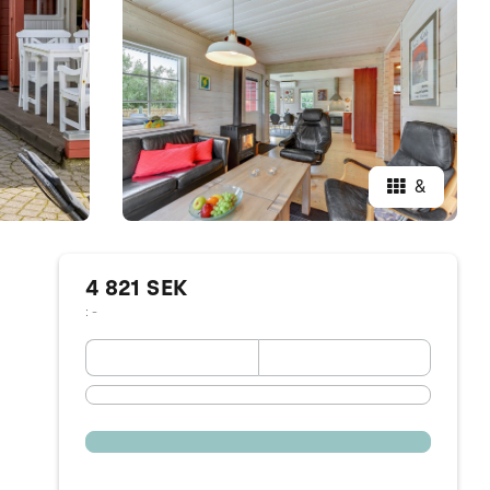
&
4 821 SEK
: -
September 2026