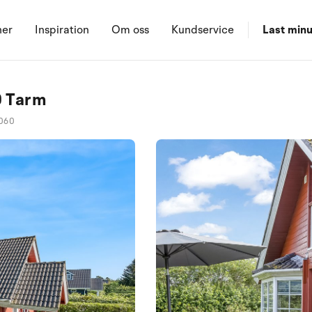
ner
Inspiration
Om oss
Kundservice
Last minu
0 Tarm
060