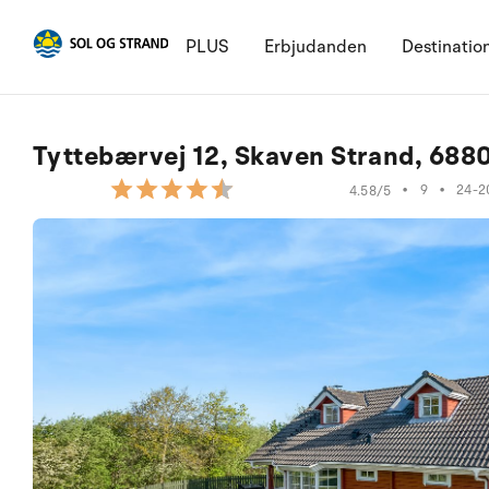
PLUS
Erbjudanden
Destinatio
Tyttebærvej 12, Skaven Strand, 688
•
9
•
24-2
4.58/5