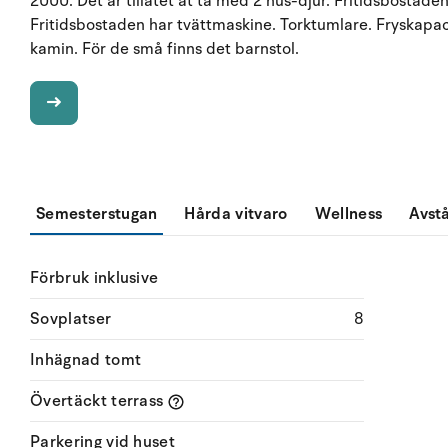
2000. Det är tillåtet at ta med 2 hus-djur. Fritidsbosta
Fritidsbostaden har tvättmaskine. Torktumlare. Fryskapaci
kamin. För de små finns det barnstol.
Semesterstugan
Hårda vitvaro
Wellness
Avst
Förbruk inklusive
Sovplatser
8
Inhägnad tomt
Övertäckt terrass
Parkering vid huset