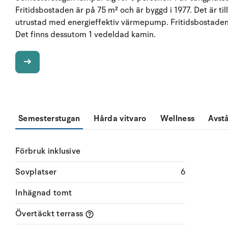
Fritidsbostaden är på 75 m² och är byggd i 1977. Det är til
utrustad med energieffektiv värmepump. Fritidsbostaden h
Det finns dessutom 1 vedeldad kamin.
Semesterstugan
Hårda vitvaro
Wellness
Avst
Förbruk inklusive
Sovplatser
6
Inhägnad tomt
Övertäckt terrass