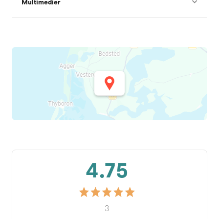
Multimedier
4.75
3