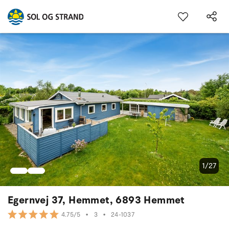
1/27
Egernvej 37, Hemmet, 6893 Hemmet
•
3
•
24-1037
4.75/5