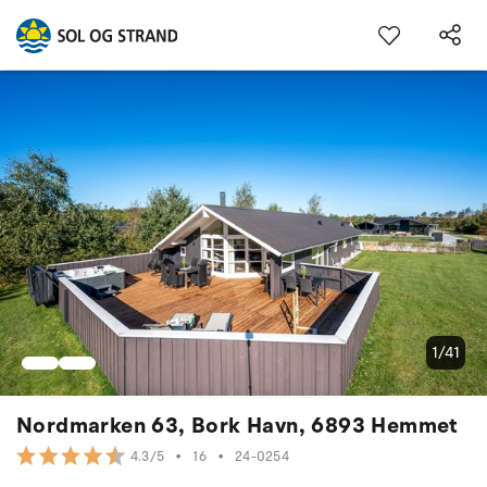
1/41
Nordmarken 63, Bork Havn, 6893 Hemmet
•
16
•
24-0254
4.3/5