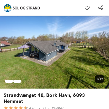
1/19
Strandvænget 42, Bork Havn, 6893
Hemmet
•
21
•
24-0147
4.7/5