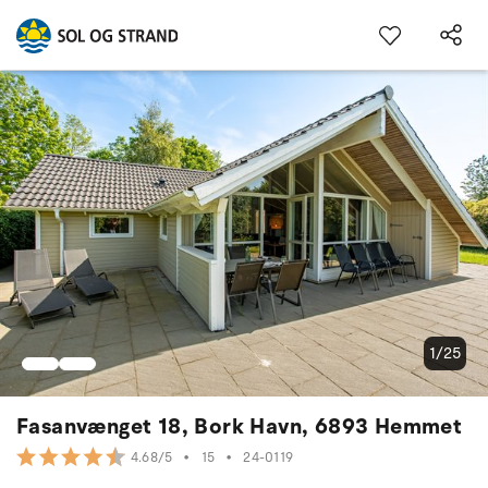
1/25
Fasanvænget 18, Bork Havn, 6893 Hemmet
•
15
•
24-0119
4.68/5