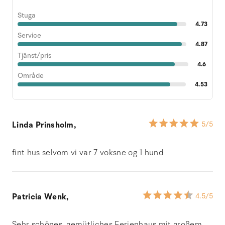
Stuga
4.73
Service
4.87
Tjänst/pris
4.6
Område
4.53
Linda Prinsholm,
5
/5
fint hus selvom vi var 7 voksne og 1 hund
Patricia Wenk,
4.5
/5
Sehr schönes, gemütliches Ferienhaus mit großem