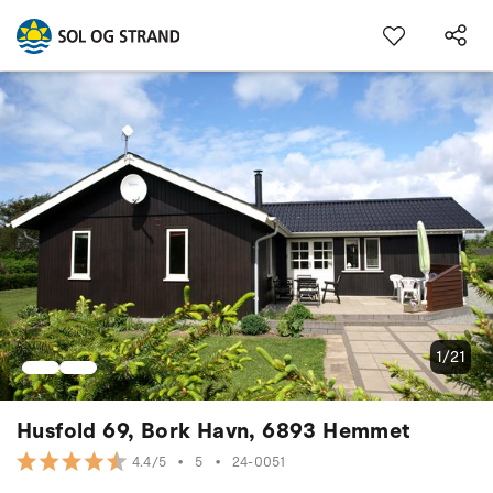
1/21
Husfold 69, Bork Havn, 6893 Hemmet
•
5
•
24-0051
4.4/5