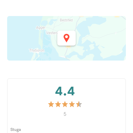
4.4
5
Stuga