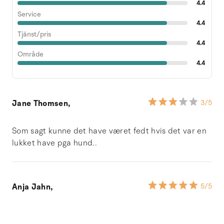
4.4
Service
4.4
Tjänst/pris
4.4
Område
4.4
Jane Thomsen,
3
/5
Som sagt kunne det have været fedt hvis det var en
lukket have pga hund..
Anja Jahn,
5
/5