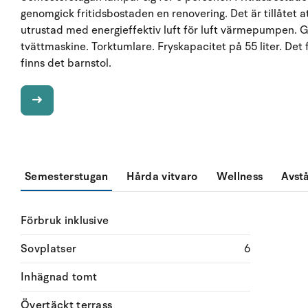
genomgick fritidsbostaden en renovering. Det är tillåtet a
utrustad med energieffektiv luft för luft värmepumpen. Go
tvättmaskine. Torktumlare. Fryskapacitet på 55 liter. De
finns det barnstol.
Semesterstugan
Hårda vitvaro
Wellness
Avst
Förbruk inklusive
Sovplatser
6
Inhägnad tomt
Övertäckt terrass