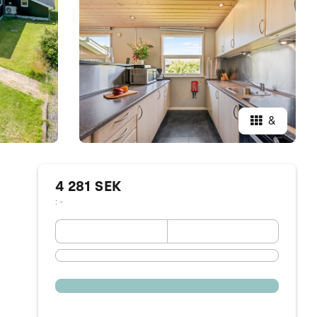
&
4 281 SEK
: -
September 2026