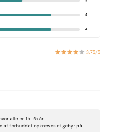
3
4
4
3.75
/5
vor alle er 15-25 år.
lse af forbuddet opkræves et gebyr på