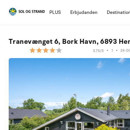
PLUS
Erbjudanden
Destinatio
Tranevænget 6, Bork Havn, 6893 H
•
1
•
24-0
3.75/5