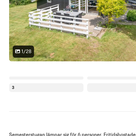
1/28
3
Semesterstugan lämpar sig för 6 personer. Fritidsbostaden