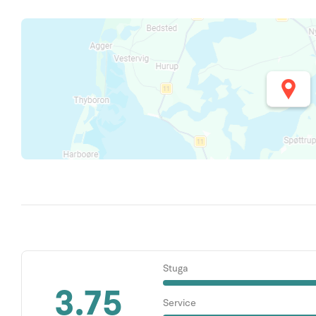
Stuga
3.75
Service