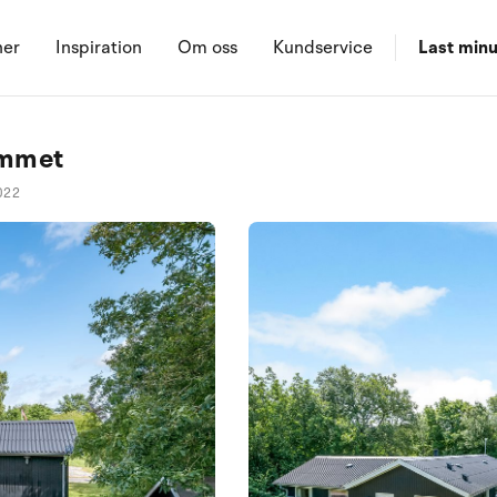
ner
Inspiration
Om oss
Kundservice
Last minu
emmet
022