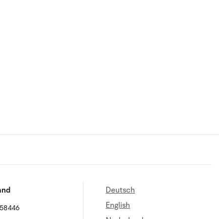
and
Deutsch
English
658446