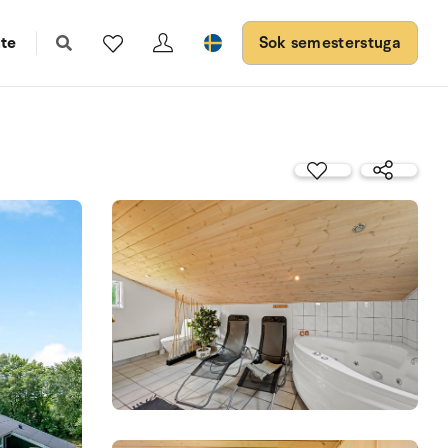
te
Sok semesterstuga