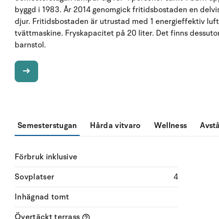
byggd i 1983. År 2014 genomgick fritidsbostaden en delvis 
djur. Fritidsbostaden är utrustad med 1 energieffektiv lu
tvättmaskine. Fryskapacitet på 20 liter. Det finns dessut
barnstol.
Semesterstugan
Hårda vitvaro
Wellness
Avst
Förbruk inklusive
Sovplatser
4
Inhägnad tomt
Övertäckt terrass