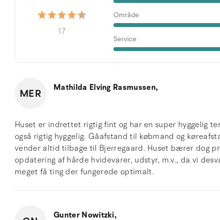
Område
17
Service
Mathilda Elving Rasmussen,
MER
Huset er indrettet rigtig fint og har en super hyggelig 
også rigtig hyggelig. Gåafstand til købmand og køreafsta
vender altid tilbage til Bjerregaard. Huset bærer dog p
opdatering af hårde hvidevarer, udstyr, m.v., da vi desv
meget få ting der fungerede optimalt.
Gunter Nowitzki,