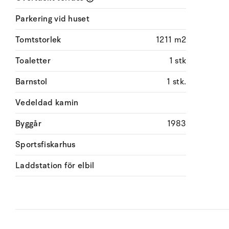
Parkering vid huset
Tomtstorlek
1211 m2
Toaletter
1 stk
Barnstol
1 stk.
Vedeldad kamin
Byggår
1983
Sportsfiskarhus
Laddstation för elbil