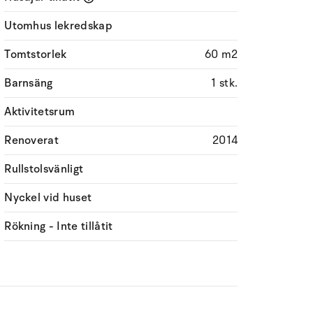
Utomhus lekredskap
Tomtstorlek
60 m2
Barnsäng
1 stk.
Aktivitetsrum
Renoverat
2014
Rullstolsvänligt
Nyckel vid huset
Rökning - Inte tillåtit