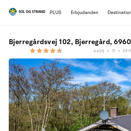
PLUS
Erbjudanden
Destinatio
Bjerregårdsvej 102, Bjerregård, 696
•
17
•
23-1
4.47/5