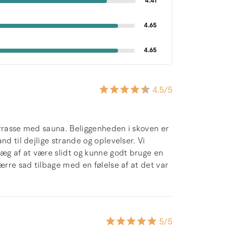
4.41
4.65
4.65
4.5
/5
terrasse med sauna. Beliggenheden i skoven er
nd til dejlige strande og oplevelser. Vi
ræg af at være slidt og kunne godt bruge en
ærre sad tilbage med en følelse af at det var
5
/5