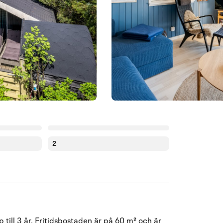
2
Augusti 2026
till 3 år. Fritidsbostaden är på 60 m² och är