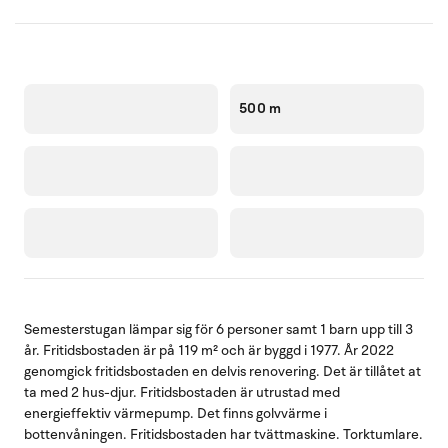
500 m
Semesterstugan lämpar sig för 6 personer samt 1 barn upp till 3
år. Fritidsbostaden är på 119 m² och är byggd i 1977. År 2022
genomgick fritidsbostaden en delvis renovering. Det är tillåtet at
ta med 2 hus-djur. Fritidsbostaden är utrustad med
energieffektiv värmepump. Det finns golvvärme i
bottenvåningen. Fritidsbostaden har tvättmaskine. Torktumlare.