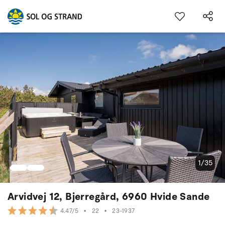
1/35
Arvidvej 12, Bjerregård, 6960 Hvide Sande
•
22
•
23-1937
4.47/5