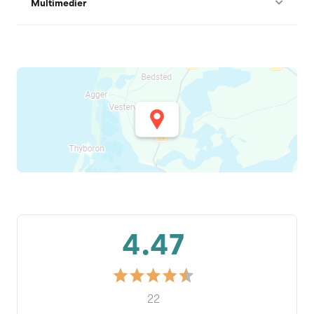
Multimedier
4.47
22