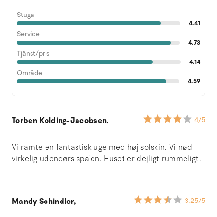
Stuga
4.41
Service
4.73
Tjänst/pris
4.14
Område
4.59
Torben Kolding-Jacobsen,
4
/5
Vi ramte en fantastisk uge med høj solskin. Vi nød
virkelig udendørs spa'en. Huset er dejligt rummeligt.
Mandy Schindler,
3.25
/5