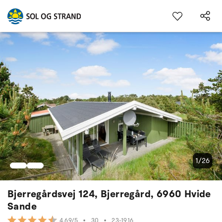
1/26
Bjerregårdsvej 124, Bjerregård, 6960 Hvide
Sande
•
30
•
23-1916
4.69/5