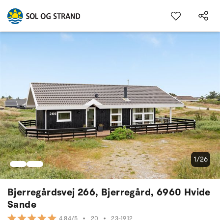
1/26
Bjerregårdsvej 266, Bjerregård, 6960 Hvide
Sande
•
20
•
23-1912
4.84/5