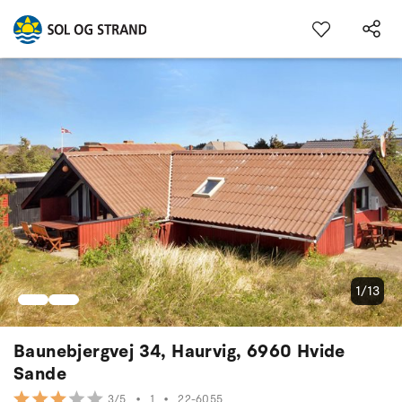
1/13
Baunebjergvej 34, Haurvig, 6960 Hvide
Sande
•
1
•
22-6055
3/5