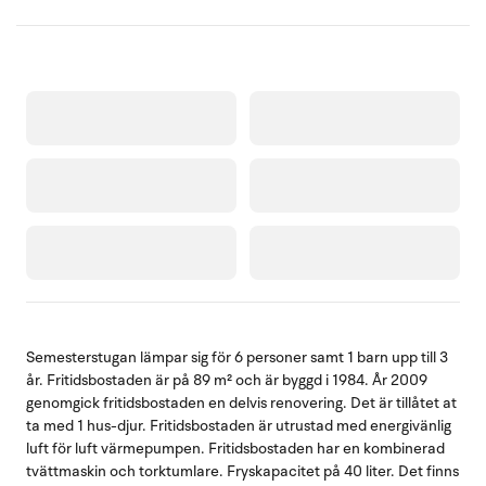
Semesterstugan lämpar sig för 6 personer samt 1 barn upp till 3
år. Fritidsbostaden är på 89 m² och är byggd i 1984. År 2009
genomgick fritidsbostaden en delvis renovering. Det är tillåtet at
ta med 1 hus-djur. Fritidsbostaden är utrustad med energivänlig
luft för luft värmepumpen. Fritidsbostaden har en kombinerad
tvättmaskin och torktumlare. Fryskapacitet på 40 liter. Det finns