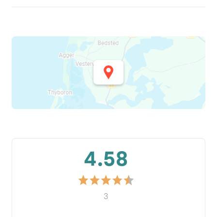
4.58
3