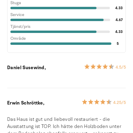
Stuga
4.33
Service
4.67
Tjänst/pris
4.33
Område
5
Daniel Susewind,
4.5
/5
Erwin Schröttke,
4.25
/5
Das Haus ist gut und liebevoll restauriert - die
Ausstattung ist TOP. Ich hätte den Holzboden unter