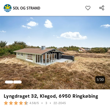
1/30
Lyngdraget 32, Klegod, 6950 Ringkøbing
•
3
•
22-2045
4.58/5