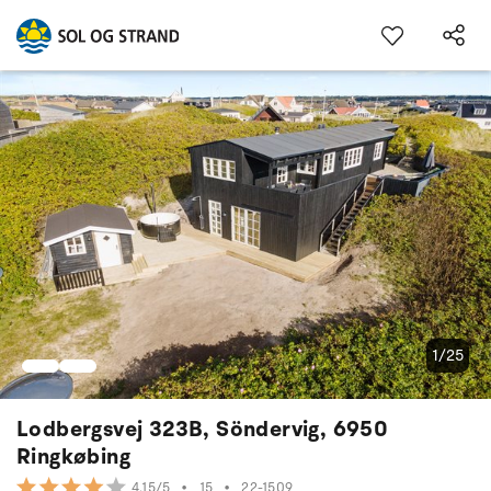
1/25
Lodbergsvej 323B, Söndervig, 6950
Ringkøbing
•
15
•
22-1509
4.15/5