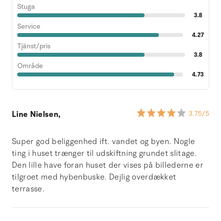
Stuga
3.8
Service
4.27
Tjänst/pris
3.8
Område
4.73
Line Nielsen,
3.75
/5
Super god beliggenhed ift. vandet og byen. Nogle
ting i huset trænger til udskiftning grundet slitage.
Den lille have foran huset der vises på billederne er
tilgroet med hybenbuske. Dejlig overdækket
terrasse.