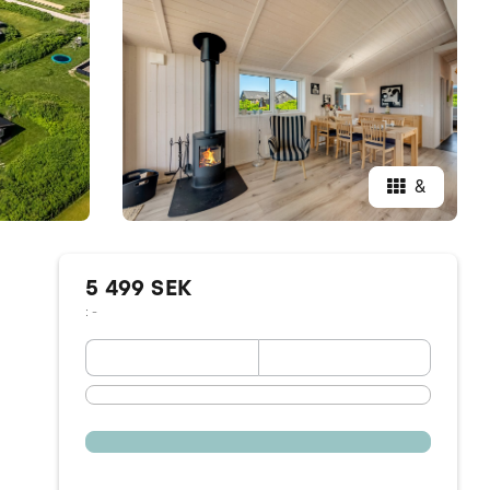
&
5 499 SEK
: -
September 2026