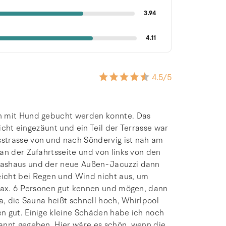
3.94
4.11
4.5
/5
ch mit Hund gebucht werden konnte. Das
nicht eingezäunt und ein Teil der Terrasse war
strasse von und nach Söndervig ist nah am
an der Zufahrtsseite und von links von den
lashaus und der neue Außen-Jacuzzi dann
icht bei Regen und Wind nicht aus, um
 max. 6 Personen gut kennen und mögen, dann
a, die Sauna heißt schnell hoch, Whirlpool
n gut. Einige kleine Schäden habe ich noch
annt gegeben. Hier wäre es schön, wenn die