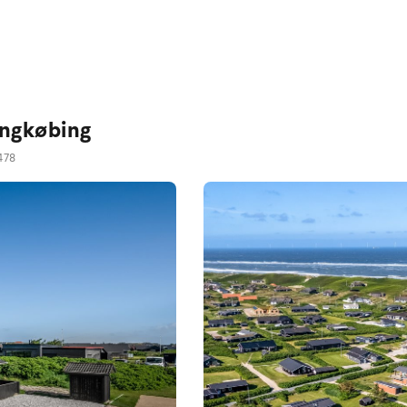
ingkøbing
478