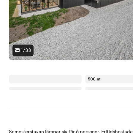
1/33
500 m
Semesterstugan lämpar sig för 6 personer. Fritidsbostaden