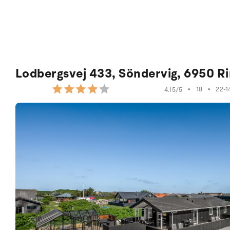
Lodbergsvej 433, Söndervig, 6950 R
•
18
•
22-1
4.15/5