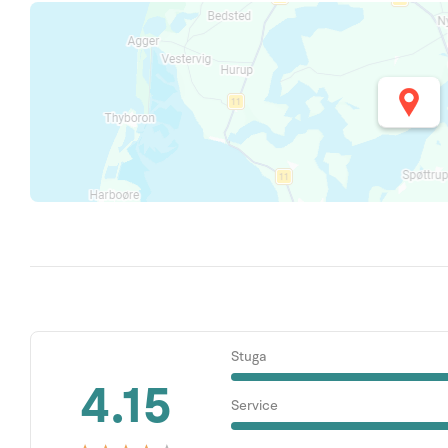
Stuga
4.15
Service