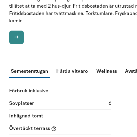
tillåtet at ta med 2 hus-djur. Fritidsbostaden är utrust
Fritidsbostaden har tvättmaskine. Torktumlare. Fryskapac
kamin.
Semesterstugan
Hårda vitvaro
Wellness
Avst
Förbruk inklusive
Sovplatser
6
Inhägnad tomt
Övertäckt terrass