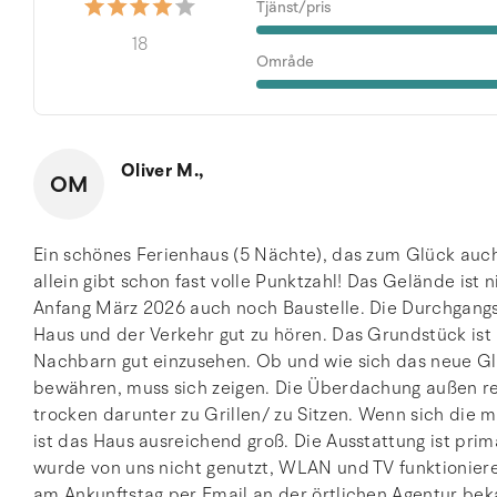
Tjänst/pris
18
Område
Oliver M.,
OM
Ein schönes Ferienhaus (5 Nächte), das zum Glück au
allein gibt schon fast volle Punktzahl! Das Gelände ist 
Anfang März 2026 auch noch Baustelle. Die Durchgangs
Haus und der Verkehr gut zu hören. Das Grundstück ist 
Nachbarn gut einzusehen. Ob und wie sich das neue G
bewähren, muss sich zeigen. Die Überdachung außen re
trocken darunter zu Grillen/ zu Sitzen. Wenn sich die
ist das Haus ausreichend groß. Die Ausstattung ist prim
wurde von uns nicht genutzt, WLAN und TV funktioniere
am Ankunftstag per Email an der örtlichen Agentur bek