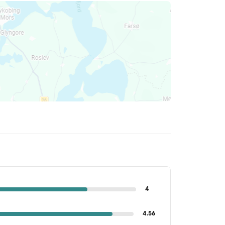
4
4.56