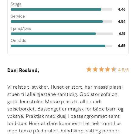
Stuga
4.46
Service
4.54
Tjänst/pris
4.15
Område
4.65
Dani Rosland,
4.5
/5
Vi reiste ti stykker. Huset er stort, har masse plass i
stuen til alle gjestene samtidig. God stor sofa og
gode lenestoler. Masse plass til alle rundt
spisebordet. Bassenget er magisk for både barn og
voksne. Praktisk med dusj i bassengrommet samt
badstue. Husk at dere kommer til et helt tomt hus
med tanke på doruller, håndsåpe, salt og pepper.