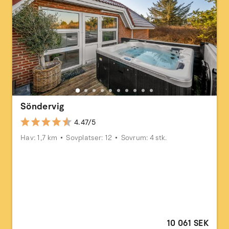
Söndervig
4.47/5
Hav: 1,7 km
Sovplatser: 12
Sovrum: 4 stk.
10 061 SEK