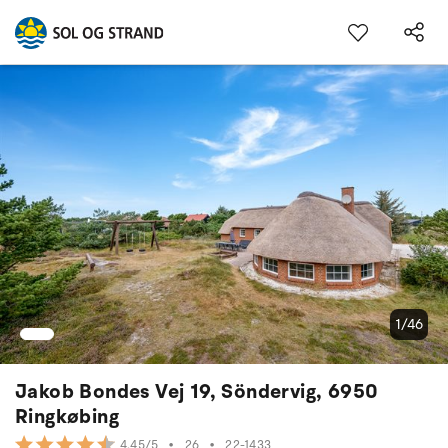
1/46
Jakob Bondes Vej 19, Söndervig, 6950
Ringkøbing
•
26
•
22-1433
4.45/5