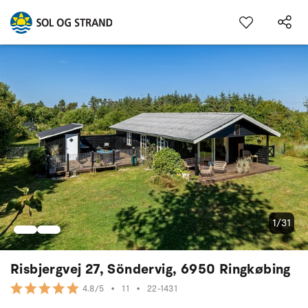
1/31
Risbjergvej 27, Söndervig, 6950 Ringkøbing
•
11
•
22-1431
4.8/5