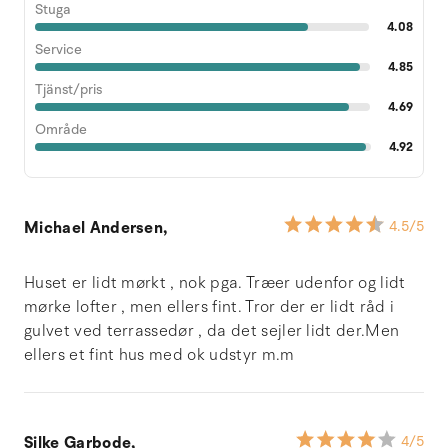
Stuga
4.08
Service
4.85
Tjänst/pris
4.69
Område
4.92
Michael Andersen,
4.5
/5
Huset er lidt mørkt , nok pga. Træer udenfor og lidt
mørke lofter , men ellers fint. Tror der er lidt råd i
gulvet ved terrassedør , da det sejler lidt der.Men
ellers et fint hus med ok udstyr m.m
Silke Garbode,
4
/5