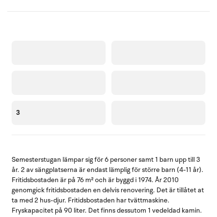
3
Semesterstugan lämpar sig för 6 personer samt 1 barn upp till 3
år. 2 av sängplatserna är endast lämplig för större barn (4-11 år).
Fritidsbostaden är på 76 m² och är byggd i 1974. År 2010
genomgick fritidsbostaden en delvis renovering. Det är tillåtet at
ta med 2 hus-djur. Fritidsbostaden har tvättmaskine.
Fryskapacitet på 90 liter. Det finns dessutom 1 vedeldad kamin.