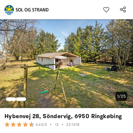
1/25
Hybenvej 28, Söndervig, 6950 Ringkøbing
•
13
•
22-1418
4.63/5