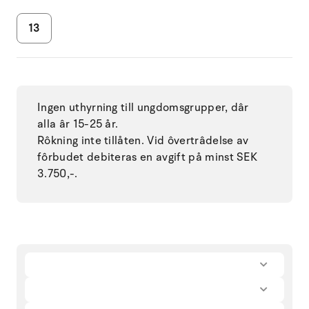
13
Ingen uthyrning till ungdomsgrupper, dâr
alla âr 15-25 år.
Rôkning inte tillåten. Vid ôvertrâdelse av
fôrbudet debiteras en avgift på minst SEK
3.750,-.