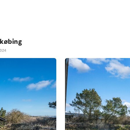
gkøbing
1324