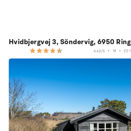
Hvidbjergvej 3, Söndervig, 6950 Rin
•
18
•
22-
4.42/5