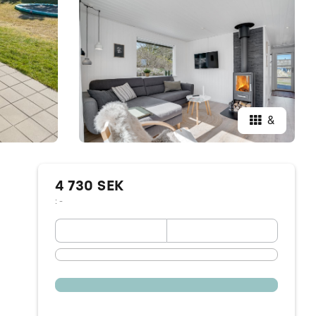
&
4 730 SEK
: -
September 2026