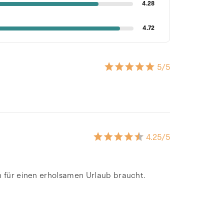
4.28
4.72
5
/5
4.25
/5
n für einen erholsamen Urlaub braucht.