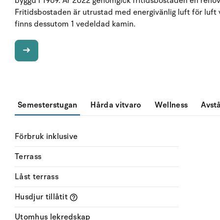
byggd i 1969. År 2022 genomgick fritidsbostaden en renover
Fritidsbostaden är utrustad med energivänlig luft för luf
finns dessutom 1 vedeldad kamin.
Semesterstugan
Hårda vitvaro
Wellness
Avst
Förbruk inklusive
Terrass
Låst terrass
Husdjur tillåtit
Utomhus lekredskap