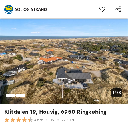
1/38
Klitdalen 19, Houvig, 6950 Ringkøbing
•
19
•
22-0170
4.5/5