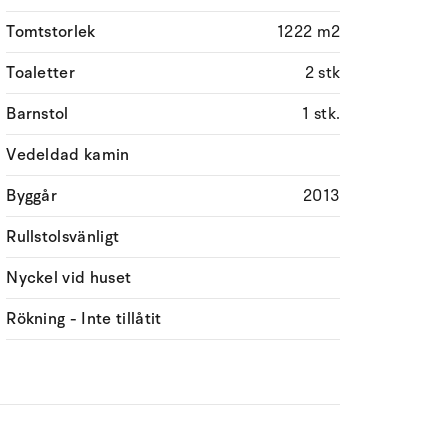
Tomtstorlek
1222 m2
Toaletter
2 stk
Barnstol
1 stk.
Vedeldad kamin
Byggår
2013
Rullstolsvänligt
Nyckel vid huset
Rökning - Inte tillåtit