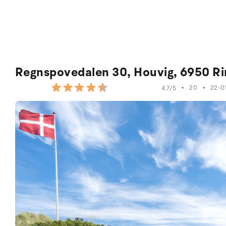
Regnspovedalen 30, Houvig, 6950 R
•
20
•
22-0
4.7/5