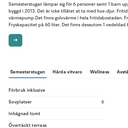
Semesterstugan lämpar sig för 6 personer samt 1 barn upp 
byggd i 2013. Det är icke tillåtet at ta med hus-djur. Fri
värmepump.Det finns golvvärme i hela fritidsbostaden. Fr
Fryskapacitet på 60 liter. Det finns dessutom 1 vedeldad 
Semesterstugan
Hårda vitvaro
Wellness
Avst
Förbruk inklusive
Sovplatser
6
Inhägnad tomt
Övertäckt terrass