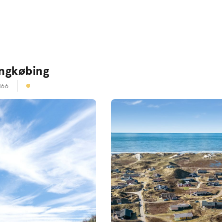
ingkøbing
166