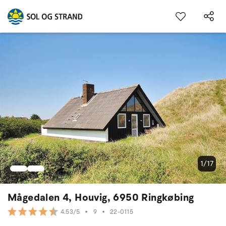
1/17
Mågedalen 4, Houvig, 6950 Ringkøbing
•
9
•
22-0115
4.53/5