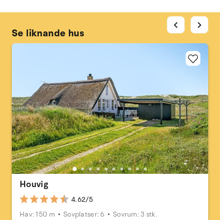
chevron_left
chevron_right
Se liknande hus
Houvig
4.62/5
Hav: 150 m
Sovplatser: 6
Sovrum: 3 stk.