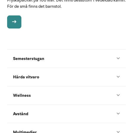
Fryskapacitet på 100 liter. Det finns dessutom 1 vedeldad kamin.
För de små finns det barnstol.
Semesterstugan
Hårda vitvaro
Wellness
Avstånd
Multimedier