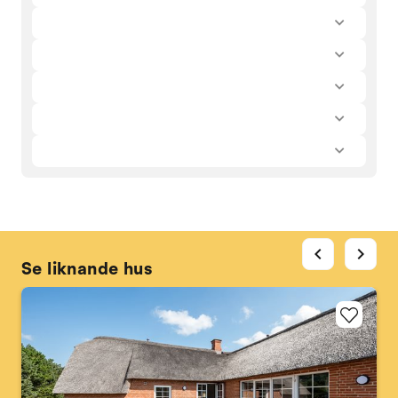
chevron_left
chevron_right
Se liknande hus