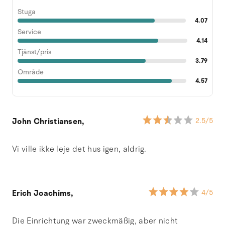
Stuga
4.07
Service
4.14
Tjänst/pris
3.79
Område
4.57
John Christiansen,
2.5
/5
Vi ville ikke leje det hus igen, aldrig.
Erich Joachims,
4
/5
Die Einrichtung war zweckmäßig, aber nicht