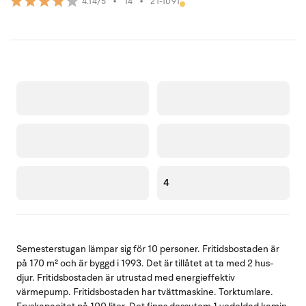
•
14
•
21-1091
4.14/5
4
Semesterstugan lämpar sig för 10 personer. Fritidsbostaden är
på 170 m² och är byggd i 1993. Det är tillåtet at ta med 2 hus-
djur. Fritidsbostaden är utrustad med energieffektiv
värmepump. Fritidsbostaden har tvättmaskine. Torktumlare.