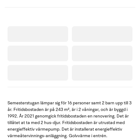
Semesterstugan lämpar sig för 16 personer samt 2 barn upp till 3
år. Fritidsbostaden är på 243 m², är i 2 våningar, och är byggd i
1992. År 2021 genomgick fritidsbostaden en renovering. Det är
tillåtet at ta med 2 hus-djur. Fritidsbostaden är utrustad med
energieffektiv värmepump. Det är installerat energieffektiv
värmeåtervinnings-anläggning. Golvvärme i entrén.