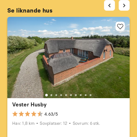
chevron_left
chevron_right
Se liknande hus
Vester Husby
4.63/5
Hav: 1,8 km
Sovplatser: 12
Sovrum: 6 stk.