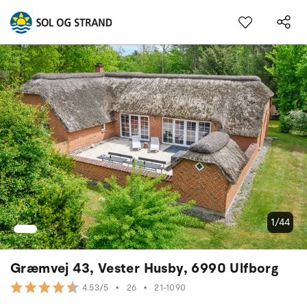
1/44
Græmvej 43, Vester Husby, 6990 Ulfborg
•
26
•
21-1090
4.53/5