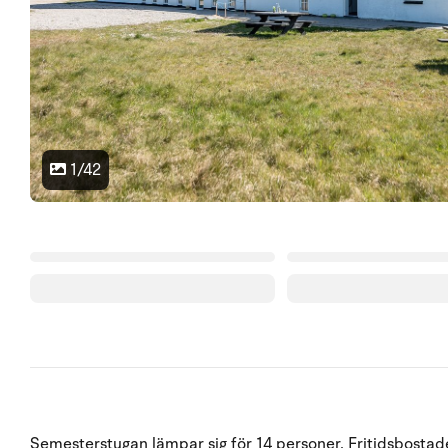
1/42
Semesterstugan lämpar sig för 14 personer. Fritidsbostad