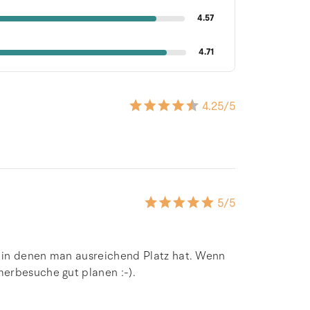
4.57
4.71
4.25
/5
5
/5
 in denen man ausreichend Platz hat. Wenn
erbesuche gut planen :-).