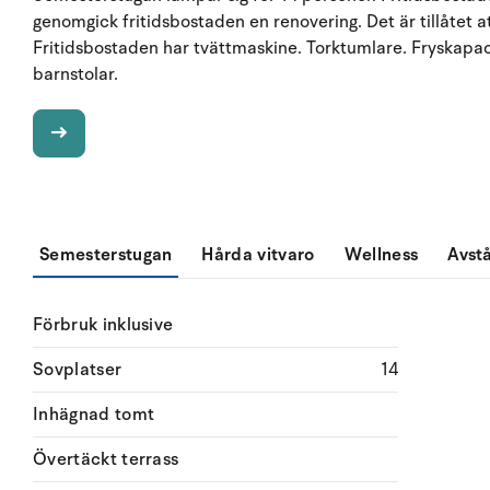
genomgick fritidsbostaden en renovering. Det är tillåtet a
Fritidsbostaden har tvättmaskine. Torktumlare. Fryskapaci
barnstolar.
Semesterstugan
Hårda vitvaro
Wellness
Avst
Förbruk inklusive
Sovplatser
14
Inhägnad tomt
Övertäckt terrass