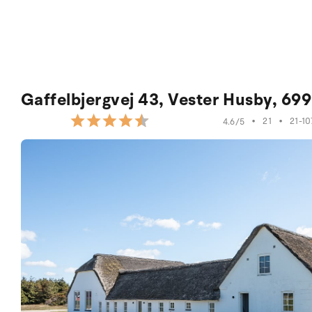
Gaffelbjergvej 43, Vester Husby, 69
•
21
•
21-10
4.6/5