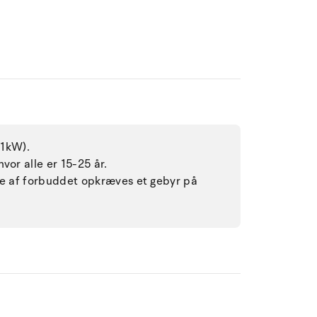
11kW).
vor alle er 15-25 år.
lse af forbuddet opkræves et gebyr på