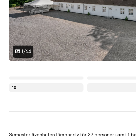
1/64
10
Semesterlägenheten lämpar sig för 22 personer samt 1 barn