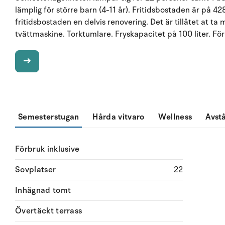
lämplig för större barn (4-11 år). Fritidsbostaden är på 
fritidsbostaden en delvis renovering. Det är tillåtet at ta
tvättmaskine. Torktumlare. Fryskapacitet på 100 liter. För
Semesterstugan
Hårda vitvaro
Wellness
Avst
Förbruk inklusive
Sovplatser
22
Inhägnad tomt
Övertäckt terrass