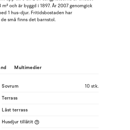
428 m² och är byggd i 1897. År 2007 genomgick
Må
Ti
On
To
Fr
Lö
Sö
 med 1 hus-djur. Fritidsbostaden har
27
28
29
30
31
1
2
31
 de små finns det barnstol.
3
4
5
7
8
9
32
6
10
11
12
13
14
15
16
33
17
18
19
20
21
22
23
34
ånd
Multimedier
24
25
26
27
28
29
30
35
Sovrum
10 stk.
31
1
2
3
4
5
6
36
Terrass
Låst terrass
Husdjur tillåtit