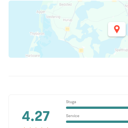
Stuga
4.27
Service