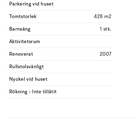
Parkering vid huset
Tomtstorlek
428 m2
Barnsäng
1 stk.
Aktivitetsrum
Renoverat
2007
Rullstolsvänligt
Nyckel vid huset
Rökning - Inte tillåtit