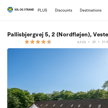
PLUS
Discounts
Destinations
Pallisbjergvej 5, 2 (Nordfløjen), Ves
•
22
•
21-
4.27/5