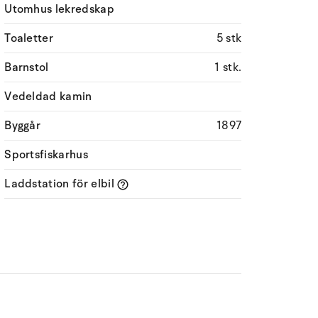
Utomhus lekredskap
Toaletter
5 stk
Barnstol
1 stk.
Vedeldad kamin
Byggår
1897
Sportsfiskarhus
Laddstation för elbil