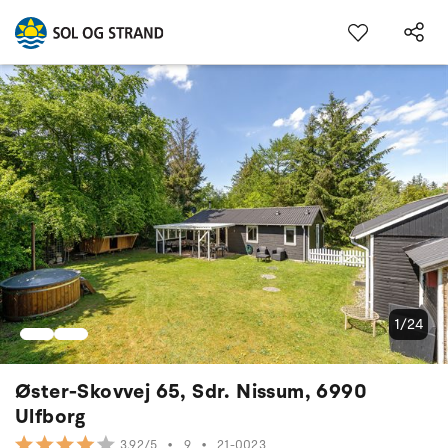
1/24
Øster-Skovvej 65, Sdr. Nissum, 6990
Ulfborg
•
9
•
21-0023
3.92/5