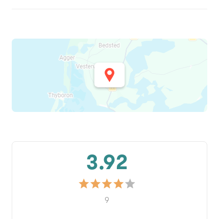
3.92
9