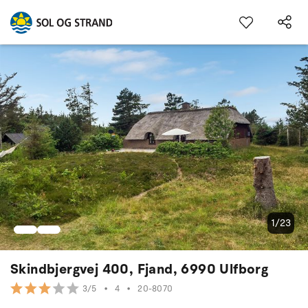
1/23
Skindbjergvej 400, Fjand, 6990 Ulfborg
•
4
•
20-8070
3/5