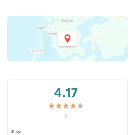
4.17
3
Stuga