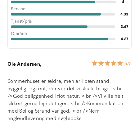
4
Service
4.33
Tjänst/pris
3.67
Område
4.67
Ole Andersen,
5
/5
Sommerhuset er ældre, men er i pæn stand,
hyggeligt og rent, der var det vi skulle bruge. < br
/>God beliggenhed i flot natur. < br />Vi ville helt
sikkert gerne leje det igen. < br />Kommunikation
med Sol og Strand var god. < br />Nem
nøgleudlevering med nøgleboks.