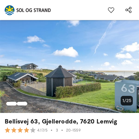
1/25
Bellisvej 63, Gjellerodde, 7620 Lemvig
•
3
•
20-1559
4.17/5