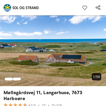
1/50
Møllegårdsvej 11, Langerhuse, 7673
Harboøre
•
29
•
20-1118
4.3/5