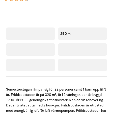
250 m
Semesterstugan lämpar sig för 22 personer samt 1 barn upp till 3
år. Fritidsbostaden är på 320 m², är i 2 våningar, och är byggd i
1900. År 2022 genomgick fritidsbostaden en delvis renovering.
Det är tillåtet at ta med 2 hus-djur. Fritidsbostaden är utrustad
med energivänlig luft för luft värmepumpen. Fritidsbostaden har