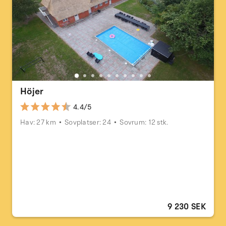
Höjer
4.4/5
Hav: 27 km
Sovplatser: 24
Sovrum: 12 stk.
9 230 SEK