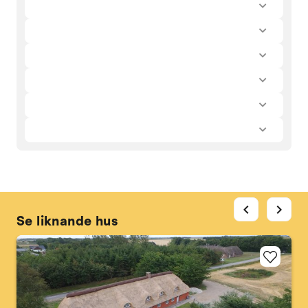
chevron_left
chevron_right
Se liknande hus