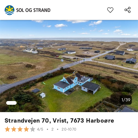
1/39
Strandvejen 70, Vrist, 7673 Harboøre
•
2
•
20-1070
4/5