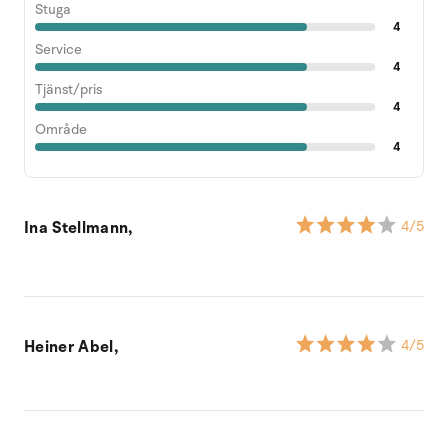
Stuga
4
Service
4
Tjänst/pris
4
Område
4
Ina Stellmann,
4
/5
Heiner Abel,
4
/5