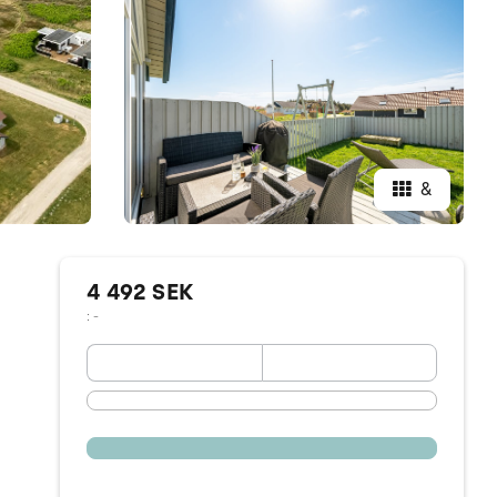
&
4 492 SEK
: -
September 2026