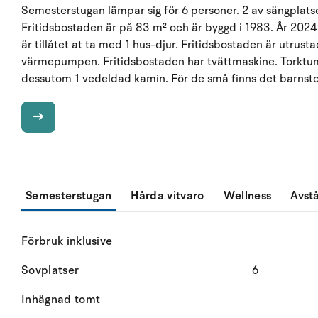
Semesterstugan lämpar sig för 6 personer. 2 av sängplatser
Fritidsbostaden är på 83 m² och är byggd i 1983. År 2024
är tillåtet at ta med 1 hus-djur. Fritidsbostaden är utrusta
värmepumpen. Fritidsbostaden har tvättmaskine. Torktumla
dessutom 1 vedeldad kamin. För de små finns det barnsto
Semesterstugan
Hårda vitvaro
Wellness
Avst
Förbruk inklusive
Sovplatser
6
Inhägnad tomt