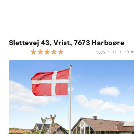
Slettevej 43, Vrist, 7673 Harboøre
•
12
•
20-1
4.5/5