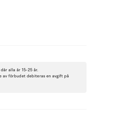
dâr alla âr 15-25 år.
se av fôrbudet debiteras en avgift på