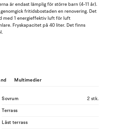
na är endast lämplig för större barn (4-11 år).
Må
Ti
On
To
Fr
Lö
Sö
 genomgick fritidsbostaden en renovering. Det
d med 1 energieffektiv luft för luft
27
28
29
30
31
1
2
31
re. Fryskapacitet på 40 liter. Det finns
l.
3
4
5
6
7
9
32
8
10
11
12
13
14
15
16
33
17
18
19
20
21
22
23
34
24
25
26
27
28
29
30
35
ånd
Multimedier
31
1
2
3
4
5
6
36
Sovrum
2 stk.
Terrass
Låst terrass