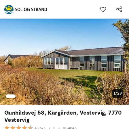
1/29
Gunhildsvej 58, Kärgården, Vestervig, 7770
Vestervig
•
2
•
18-4045
4.25/5