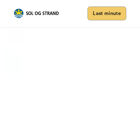
Last minute