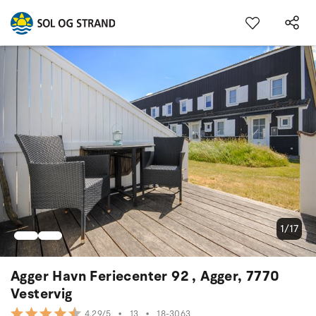
1/17
Agger Havn Feriecenter 92 , Agger, 7770
Vestervig
•
13
•
18-3063
4.29/5