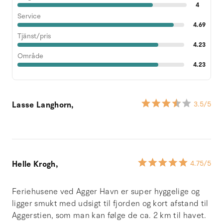
4
Service
4.69
Tjänst/pris
4.23
Område
4.23
Lasse Langhorn,
3.5
/5
Helle Krogh,
4.75
/5
Feriehusene ved Agger Havn er super hyggelige og
ligger smukt med udsigt til fjorden og kort afstand til
Aggerstien, som man kan følge de ca. 2 km til havet.