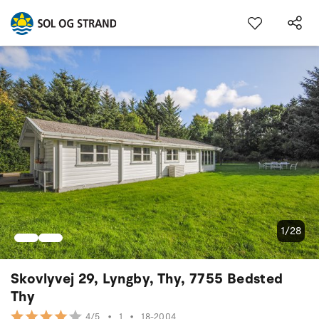
1/28
Skovlyvej 29, Lyngby, Thy, 7755 Bedsted
Thy
•
1
•
18-2004
4/5