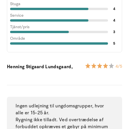
Stuga
4
Service
4
Tjänst/pris
3
Område
5
Henning Stigaard Lundsgaard,
4
/5
Ingen udlejning til ungdomsgrupper, hvor
alle er 15-25 år.
Rygning ikke tilladt. Ved overtrædelse af
forbuddet opkræves et gebyr på minimum