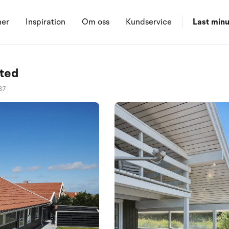
ner
Inspiration
Om oss
Kundservice
Last minu
sted
37