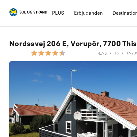
PLUS
Erbjudanden
Destinatio
Nordsøvej 206 E, Vorupör, 7700 Thi
•
15
•
17-20
4.7/5