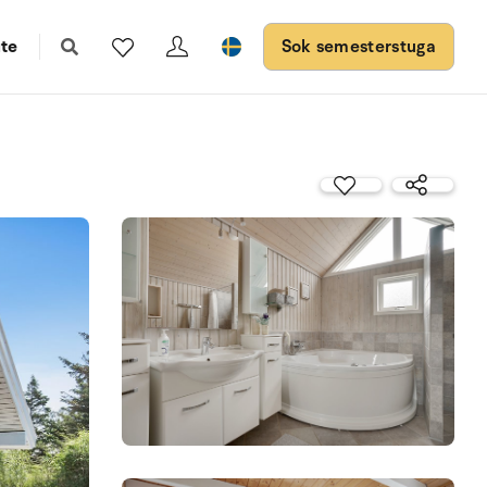
te
Sok semesterstuga