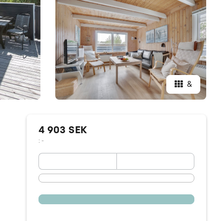
&
4 903 SEK
: -
September 2026