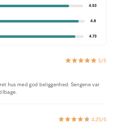
4.53
4.8
4.73
5
/5
styret hus med god beliggenhed. Sengene var
tilbage.
4.25
/5