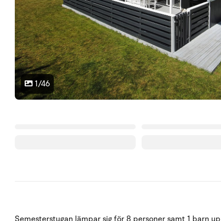
1/46
Semesterstugan lämpar sig för 8 personer samt 1 barn upp t