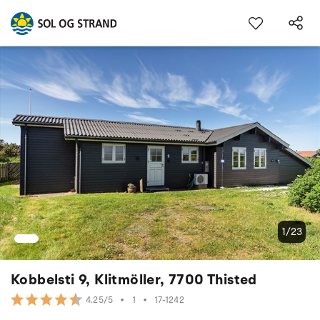
1/23
Kobbelsti 9, Klitmöller, 7700 Thisted
•
1
•
17-1242
4.25/5