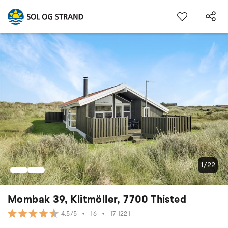
1/22
Mombak 39, Klitmöller, 7700 Thisted
•
16
•
17-1221
4.5/5