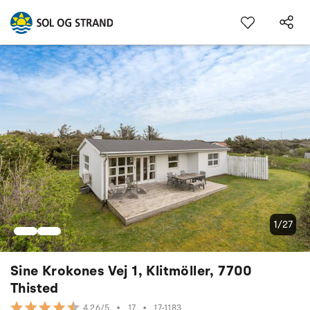
1/27
Sine Krokones Vej 1, Klitmöller, 7700
Thisted
•
17
•
17-1183
4.26/5