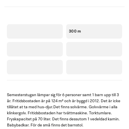
300 m
Semesterstugan lämpar sig för 6 personer samt 1 barn upp till 3
år. Fritidsbostaden är på 124 m² och är byggd i 2012. Det är icke
tillåtet at ta med hus-djur.Det finns solvärme. Golvvärme i alla
klinkergolv. Fritidsbostaden har tvättmaskine. Torktumlare.
Fryskapacitet på 70 liter. Det finns dessutom 1 vedeldad kamin.
Babybadkar. För de små finns det barnstol.