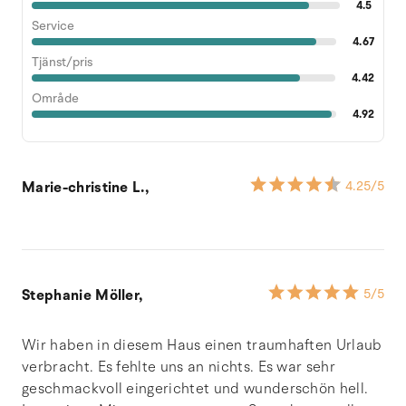
4.5
Service
4.67
Tjänst/pris
4.42
Område
4.92
Marie-christine L.,
4.25
/5
Stephanie Möller,
5
/5
Wir haben in diesem Haus einen traumhaften Urlaub
verbracht. Es fehlte uns an nichts. Es war sehr
geschmackvoll eingerichtet und wunderschön hell.