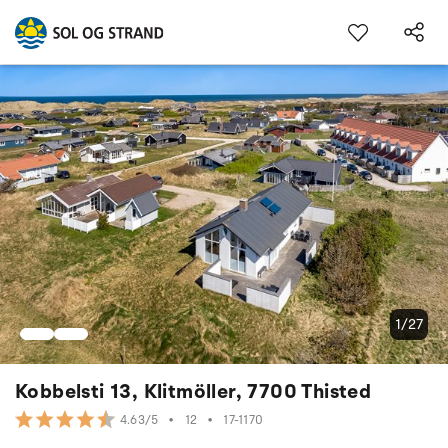
1/27
Kobbelsti 13, Klitmöller, 7700 Thisted
•
12
•
17-1170
4.63/5