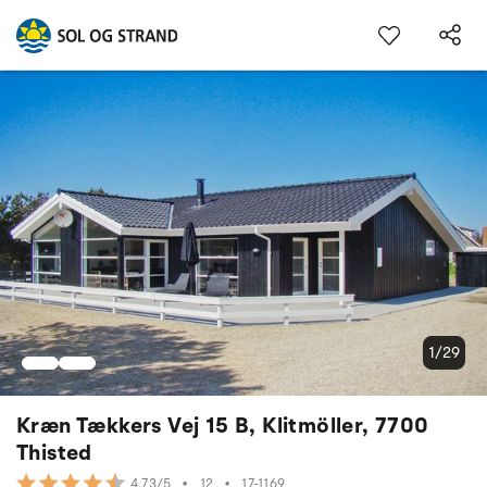
1/29
Kræn Tækkers Vej 15 B, Klitmöller, 7700
Thisted
•
12
•
17-1169
4.73/5